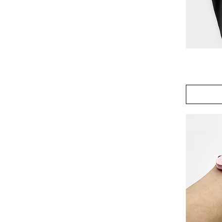
The
Cherry
Crush
Ribbed
Crop
Top