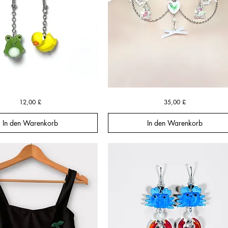
The
Schnellansicht
Schnellansicht
Preis
Preis
12,00 £
35,00 £
Sugar
Blossom
Charm
Choker
In den Warenkorb
In den Warenkorb