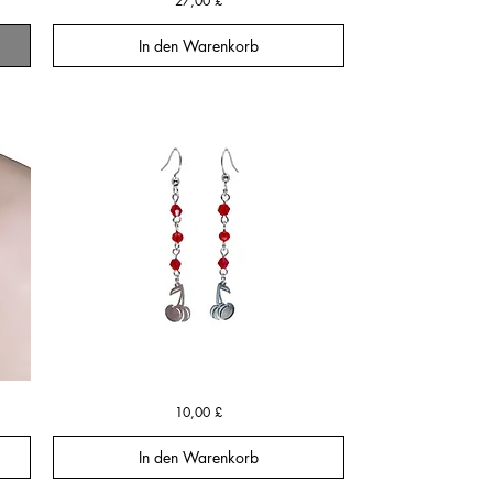
27,00 £
Bear
Necklace
In den Warenkorb
Cherry
Schnellansicht
Preis
10,00 £
Bomb
Swing
Earrings
In den Warenkorb