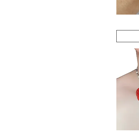
Sweet
Dreams
Charm
Bracelet
Candy