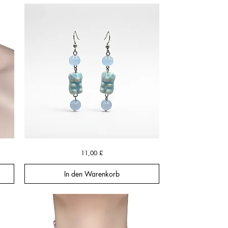
Blue
Schnellansicht
Preis
11,00 £
Bear
Daydream
Earrings
In den Warenkorb