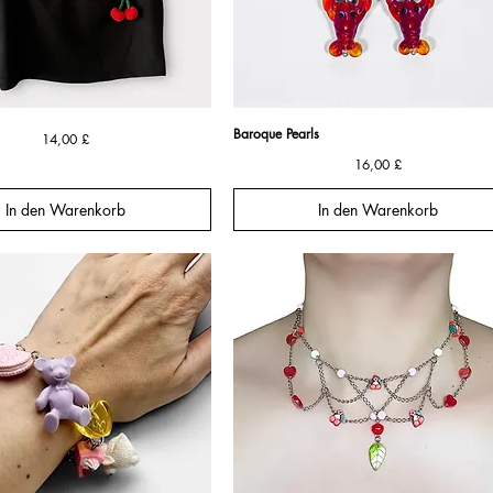
The
Baroque Pearls
Schnellansicht
Schnellansicht
Preis
14,00 £
Tidepool
Friends
Preis
16,00 £
Baroque
Pearl
Earrings
In den Warenkorb
In den Warenkorb