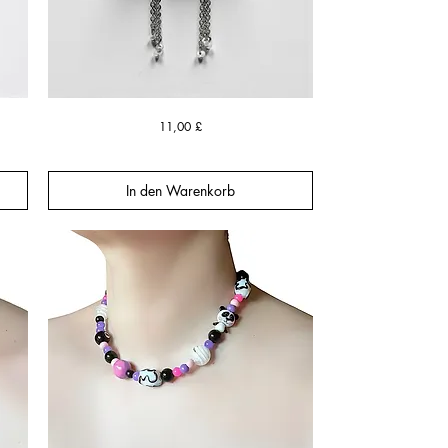
Rain
Schnellansicht
Preis
11,00 £
Cloud
Chain
Drop
Earrings
In den Warenkorb