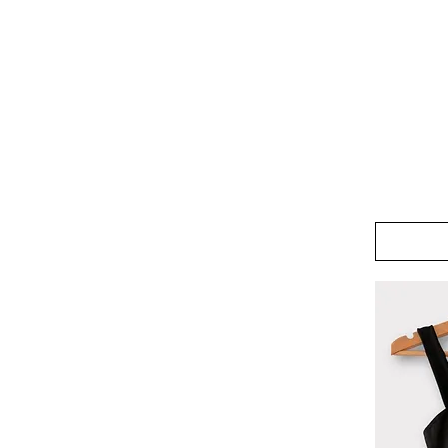
Odd
Pair
Pond
Friends
Earrings