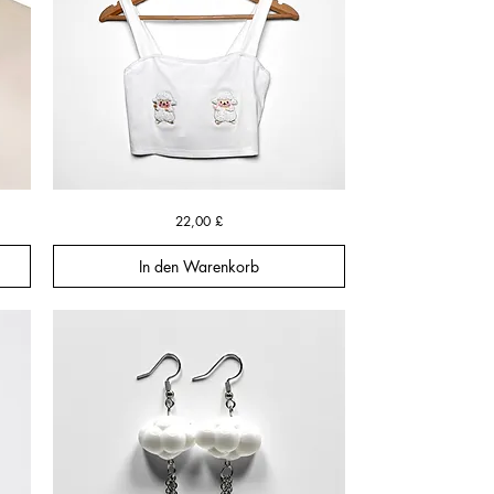
The
Schnellansicht
Preis
22,00 £
Lambkin
Sweetheart
Crop
Top
In den Warenkorb