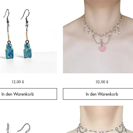
Blushwing
Schnellansicht
Schnellansicht
Preis
Preis
12,00 £
32,00 £
Heart
Garland
Necklace
In den Warenkorb
In den Warenkorb