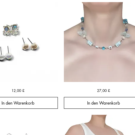
Blue
Schnellansicht
Schnellansicht
Preis
Preis
12,00 £
27,00 £
Bear
Daydream
Necklace
In den Warenkorb
In den Warenkorb