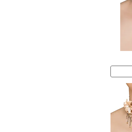
Mermaid
Dreams
Choker