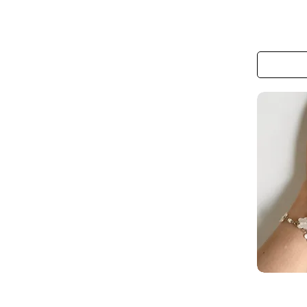
The
Monarch
Meadow
Hair
Clip
The
Butterfly
Lace