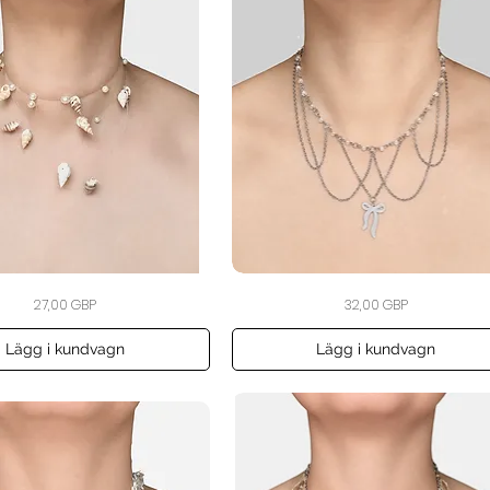
The
Snabbvisning
Snabbvisning
Pris
Pris
27,00 GBP
32,00 GBP
Blush
Ribbon
Garland
Necklace
Lägg i kundvagn
Lägg i kundvagn