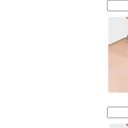
Hand
Chain
The
Fairy
Blossom
Bud
Necklace