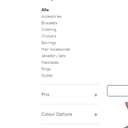
Alla
Accessories
Bracelets
Clothing
Chokers
Earrings
Hair Accessories
Jewellery Sets
Necklaces
Rings
Outlet
The
Catch
Earrings
Pris
6 GBP
65 GBP
Colour Options