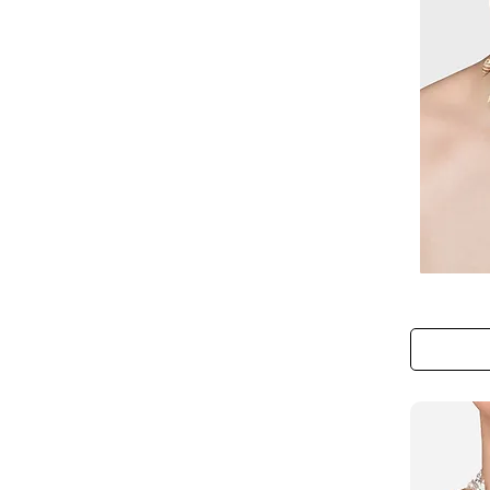
The
Mermaid’s
Tide
Necklace