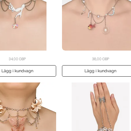
The
Snabbvisning
Snabbvisning
Pris
Pris
34,00 GBP
38,00 GBP
Swimming
Fishbowl
Choker
Lägg i kundvagn
Lägg i kundvagn