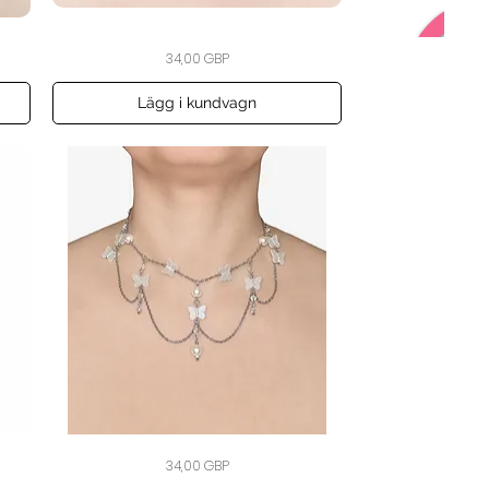
The
Snabbvisning
Pris
34,00 GBP
Lavender
Lily
Garland
Choker
Lägg i kundvagn
The
Snabbvisning
Pris
34,00 GBP
Pearlwing
Butterfly