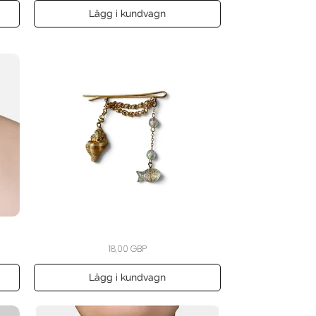
Necklace
Lägg i kundvagn
The
Snabbvisning
Pris
18,00 GBP
Siren’s
Treasure
Hair
Pin
Lägg i kundvagn