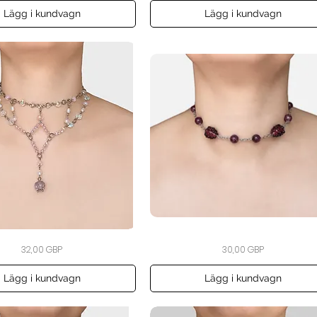
Hair
Clip
Lägg i kundvagn
Lägg i kundvagn
The
Snabbvisning
Snabbvisning
Pris
Pris
32,00 GBP
30,00 GBP
Blackberry
Bramble
Choker
Lägg i kundvagn
Lägg i kundvagn