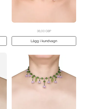
The
Snabbvisning
Pris
38,00 GBP
Cherry
Blossom
Drift
Choker
Lägg i kundvagn