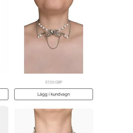
Bound
Snabbvisning
Pris
37,00 GBP
by
Heart
Pearl
Choker
Lägg i kundvagn