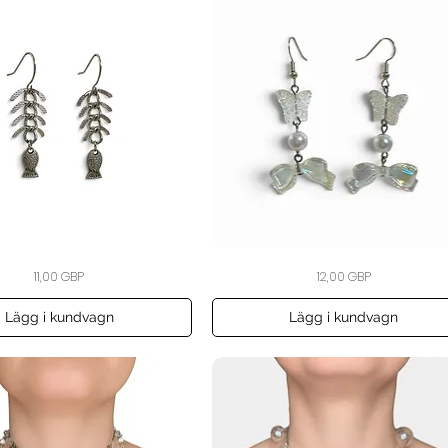
The
Snabbvisning
Snabbvisning
Pris
Pris
11,00 GBP
12,00 GBP
Opaline
Flutter
Bow
Earrings
Lägg i kundvagn
Lägg i kundvagn