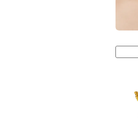
The
Blushing
Monarch
Choker