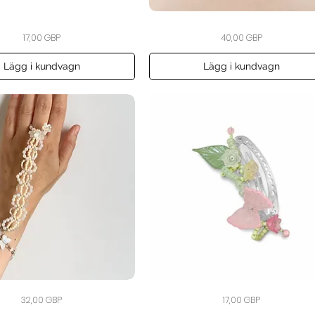
The
Snabbvisning
Snabbvisning
Pris
Pris
17,00 GBP
40,00 GBP
Rosé
Orbit
Statement
Choker
Lägg i kundvagn
Lägg i kundvagn
The
Snabbvisning
Snabbvisning
Pris
Pris
32,00 GBP
17,00 GBP
Enchanted
Blossom