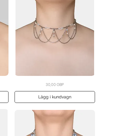
The
Snabbvisning
Pris
30,00 GBP
Crystal
Veil
Choker
Lägg i kundvagn