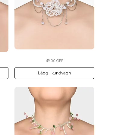
The
Snabbvisning
Pris
48,00 GBP
Winter
Bloom
Choker
Lägg i kundvagn