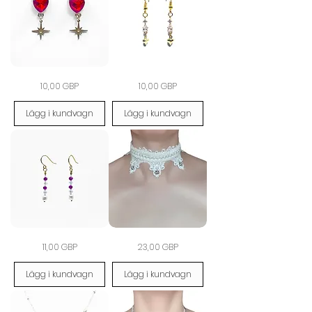
The
Golden
Pris
Pris
10,00 GBP
10,00 GBP
Starstruck
Heartfall
Ruby
Earrings
Heart
Lägg i kundvagn
Lägg i kundvagn
Earrings
Amethyst
Divinity
Pris
Pris
11,00 GBP
23,00 GBP
Dawn
Pearl
Earrings
Choker
with
Lägg i kundvagn
Lägg i kundvagn
Cultured
Pearls