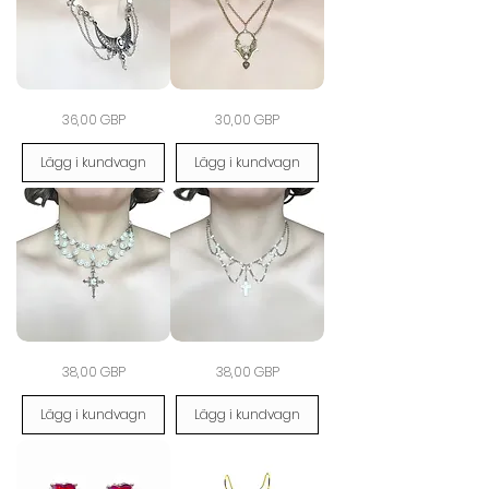
Moon
The
Pris
Pris
36,00 GBP
30,00 GBP
Heirloom
Antique
Crescent
Gilded
Necklace
Heart
Lägg i kundvagn
Lägg i kundvagn
Necklace
The
The
Pris
Pris
38,00 GBP
38,00 GBP
Celestine
Ivory
Devotion
Reliquary
Necklace
Cross
Lägg i kundvagn
Lägg i kundvagn
Necklace