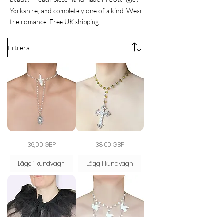
Yorkshire, and completely one of a kind. Wear
the romance. Free UK shipping.
Filtrera
Sacred
Cathedral
Pris
Pris
36,00 GBP
38,00 GBP
Desire
Moss
Choker
Rosary
Necklace
Lägg i kundvagn
Lägg i kundvagn