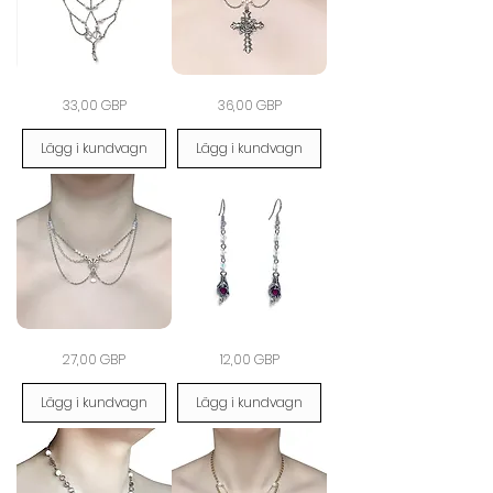
The
The
Pris
Pris
33,00 GBP
36,00 GBP
Ivory
Ivory
Reverie
Devotion
Necklace
Necklace
Lägg i kundvagn
Lägg i kundvagn
The
Crimson
Pris
Pris
27,00 GBP
12,00 GBP
Moonlace
Promise
Filigree
Hand
Drop
Drop
Lägg i kundvagn
Lägg i kundvagn
Choker
Earrings