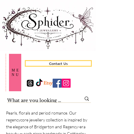
Contact Us
ME
NU
Pearls, florals and period romance. Our
regencycore jewellery collection is inspired by
the elegance of Bridgerton and Regency-era
beauty — each piece handmade in Cottingley,